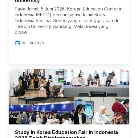
University
Pada Jumat, 5 Juni 2026, Korean Education Center in
Indonesia (KECID) berpartisipasi dalam Korea-
Indonesia Seminar Series yang diselenggarakan di
Telkom University, Bandung. Melalui sesi yang
dibaw...
event
08 Jun 2026
Study in Korea Education Fair in Indonesia