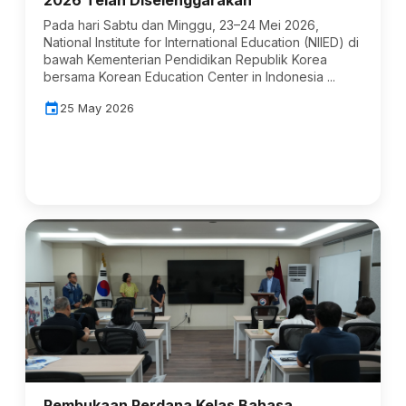
2026 Telah Diselenggarakan
Pada hari Sabtu dan Minggu, 23–24 Mei 2026,
National Institute for International Education (NIIED) di
bawah Kementerian Pendidikan Republik Korea
bersama Korean Education Center in Indonesia ...
event
25 May 2026
Pembukaan Perdana Kelas Bahasa