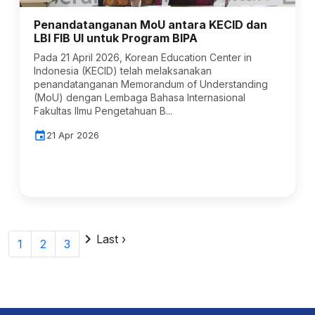
Penandatanganan MoU antara KECID dan
LBI FIB UI untuk Program BIPA
Pada 21 April 2026, Korean Education Center in
Indonesia (KECID) telah melaksanakan
penandatanganan Memorandum of Understanding
(MoU) dengan Lembaga Bahasa Internasional
Fakultas Ilmu Pengetahuan B...
event
21 Apr 2026
chevron_right
Last ›
1
2
3