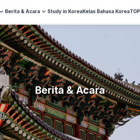
and_more
expand_more
Berita & Acara
Study in Korea
Kelas Bahasa Korea
TOP
Berita & Acara